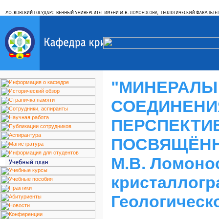
"МИНЕРАЛЫ
СОЕДИНЕНИ
ПЕРСПЕКТИ
ПОСВЯЩЁННА
М.В. Ломоно
кристаллогр
Геологическ